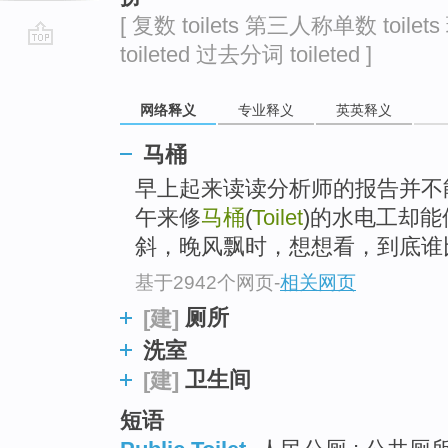
[ 复数 toilets 第三人称单数 toilet
toileted 过去分词 toileted ]
go
top
网络释义
专业释义
英英释义
马桶
早上起来读读分析师的报告并不
午来修
马桶
(
Toilet
)的水电工却
斜，晚风飘时，想想看，到底谁
基于2942个网页
-
相关网页
厕所
[建]
洗室
卫生间
[建]
短语