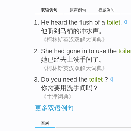
双语例句
原声例句
权威例句
He
heard
the
flush
of
a
toilet
.
他
听到
马桶
的
冲
水声。
《柯林斯英汉双解大词典》
She
had gone
in to
use the
toile
她
已经
去上洗手间了。
《柯林斯英汉双解大词典》
Do
you
need
the
toilet
?
你
需要
用
洗手间
吗？
《牛津词典》
更多双语例句
百科