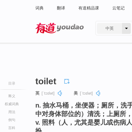
词典
翻译
有道精品课
云笔记
中英
有道 - 网易旗下搜索
toilet
目录
英
[ˈtɔɪlət]
美
[ˈtɔɪlət]
释义
n. 抽水马桶，坐便器；厕所，
权威词典
用法
中对身体部位的）清洗；上厕所
例句
v. 照料（人，尤其是婴儿或伤
百科
扮