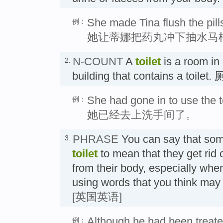
She made Tina flush the pills
例：
她让蒂娜把药丸冲下抽水马
N-COUNT
A
toilet
is a room in
2.
building that contains a toilet
She had gone in to use the to
例：
她已经去上洗手间了。
PHRASE
You can say that s
3.
toilet
to mean that they get rid
from their body, especially whe
using words that you think m
[英国英语]
Although he had been treated
例：