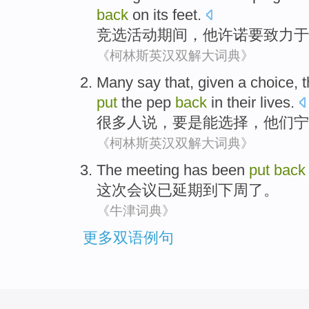
back
on its feet.
竞选
活动期间，
他
许诺
要致力于
《柯林斯英汉双解大词典》
Many
say that
,
given a
choice
,
put
the
pep
back
in their lives.
很多人
说
，
要是
能
选择
，
他们
宁
《柯林斯英汉双解大词典》
The meeting
has been
put
back
这次
会议
已
延期
到
下周了。
《牛津词典》
更多双语例句