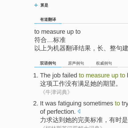
top
算是
有道翻译
to measure up to
符合…标准
以上为机器翻译结果，长、整句
双语例句
原声例句
权威例句
The job
failed
to
measure
up
to
这项
工作
没有
满足
她
的期望。
《牛津词典》
It
was fatiguing
sometimes
to
tr
of
perfection
.
力求达到
她
的
完美
标准
，
有时
是