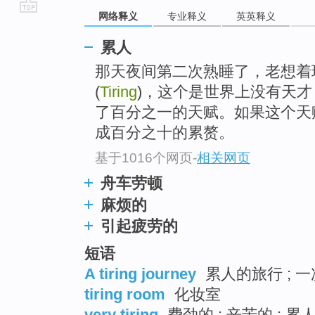
网络释义
专业释义
英英释义
go
top
累人
那天夜间第二次熟睡了，老想着
(
Tiring
)，这个是世界上没有天
了百分之一的天赋。如果这个天
成百分之十的累赘。
基于1016个网页
-
相关网页
舟车劳顿
麻烦的
引起疲劳的
短语
A tiring journey
累人的旅行 ; 
tiring room
化妆室
very tiring
费劲的 ; 辛苦的 ; 累