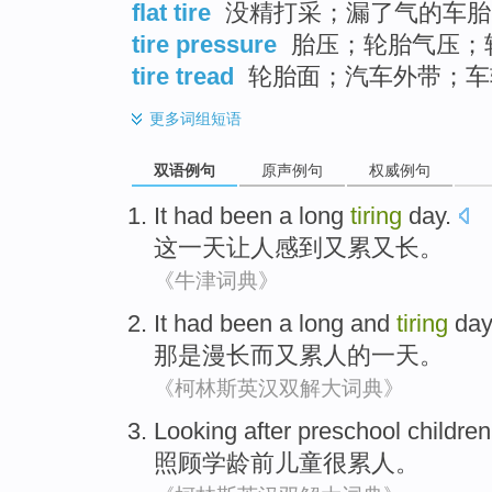
flat tire
没精打采；漏了气的车胎
tire pressure
胎压；轮胎气压；
tire tread
轮胎面；汽车外带；车
更多
词组短语
双语例句
原声例句
权威例句
It
had been
a
long
tiring
day
.
这
一
天
让人感到又累
又长
。
《牛津词典》
It
had been a long
and
tiring
day
那
是
漫长
而
又累人
的
一天
。
《柯林斯英汉双解大词典》
Looking after
preschool
children
照顾
学龄前
儿童
很
累人
。