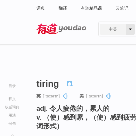
词典
翻译
有道精品课
云笔记
中英
有道 - 网易旗下搜索
tiring
目录
英
[ˈtaɪərɪŋ]
美
[ˈtaɪərɪŋ]
释义
adj. 令人疲倦的，累人的
权威词典
用法
v. （使）感到累，（使）感到疲劳
例句
词形式）