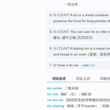
…一罐油漆。
4.
N-COUNT
A
tin
is a metal container 
preserve the food for long periods 
5.
N-COUNT
You can use
tin
to refer t
罐头; 罐中之物
[英国英语]
6.
N-COUNT
A baking
tin
is a metal co
and bread in an oven. (蛋糕、面
7.
to have a tin ear →see
ear
词组短语
同近义词
同根
tin oxide
二氧化锡
tin ore
锡矿（石）；锡矿砂
on the tin
[美国英语]使用警徽的(指凭
tin plating
镀锡（等于tinplate）；铝银