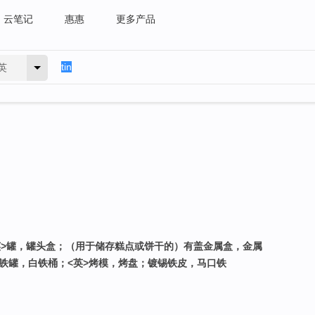
云笔记
惠惠
更多产品
英
；<英>罐，罐头盒；（用于储存糕点或饼干的）有盖金属盒，金属
铁罐，白铁桶；<英>烤模，烤盘；镀锡铁皮，马口铁