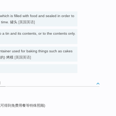
which is filled with food and sealed in order to
of time. 罐头
[英国英语]
o a tin and its contents, or to the contents only.
ntainer used for baking things such as cakes
包等的) 烤模
[英国英语]
词
此可得到免费用餐等特殊照顾)