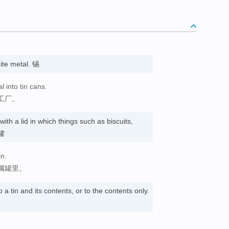
hite metal. 锡
l into tin cans.
工厂。
with a lid in which things such as biscuits,
属罐
in.
属罐里。
o a tin and its contents, or to the contents only.