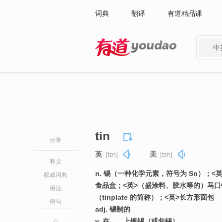
词典
翻译
有道精品课
中
有道 - 网易旗下搜索
tin
目录
英
[tɪn]
美
[tɪn]
释义
n. 锡（一种化学元素，符号为 Sn）
权威词典
食品盒；<英>（盛涂料、胶水等的）马口
用法
（tinplate 的简称）；<英>长方形面包
例句
adj. 锡制的
v. 在……上镀锡（或包锡）