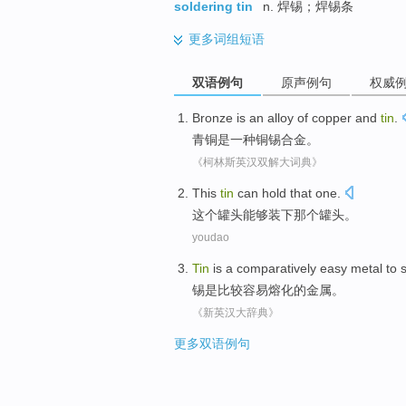
soldering tin
n. 焊锡；焊锡条
更多
词组短语
双语例句
原声例句
权威
Bronze
is
an
alloy
of
copper and
tin
.
青铜
是
一种
铜
锡
合金
。
《柯林斯英汉双解大词典》
This
tin
can
hold
that
one.
这个
罐头
能够
装下
那个
罐头。
youdao
Tin
is
a comparatively
easy
metal
to
锡
是
比较
容易
熔化
的
金属
。
《新英汉大辞典》
更多双语例句