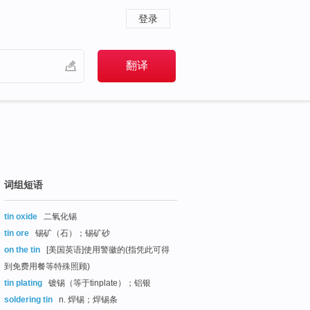
登录
词组短语
tin oxide
二氧化锡
tin ore
锡矿（石）；锡矿砂
on the tin
[美国英语]使用警徽的(指凭此可得
到免费用餐等特殊照顾)
tin plating
镀锡（等于tinplate）；铝银
soldering tin
n. 焊锡；焊锡条