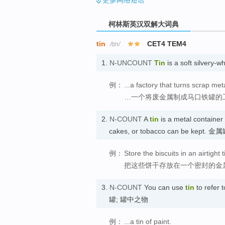
更多
网络短语
柯林斯英汉双解大词典
tin
CET4 TEM4
/tɪn/
1.
N-UNCOUNT
Tin
is a soft silvery-w
例：
...a factory that turns scrap meta
…一个将废金属制成马口铁罐的
2.
N-COUNT
A
tin
is a metal container 
cakes, or tobacco can be kept. 金
例：
Store the biscuits in an airtight t
把这些饼干存放在一个密封的金
3.
N-COUNT
You can use
tin
to refer t
罐; 罐中之物
例：
...a tin of paint.