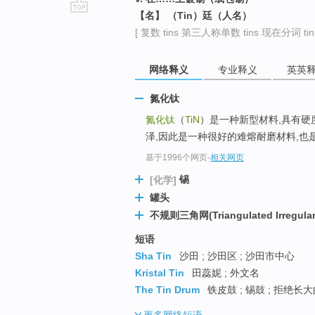
【名】 （Tin）廷（人名）
go
[ 复数 tins 第三人称单数 tins 现在分词 tinn
top
网络释义
专业释义
英英
氮化钛
氮化钛
（
TiN
）是一种新型材料,具有硬
泽,因此是一种很好的难熔耐磨材料,也是
基于1996个网页
-
相关网页
锡
[化学]
罐头
不规则三角网(Triangulated Irregular
短语
Sha Tin
沙田 ; 沙田区 ; 沙田市中心
Kristal Tin
田蕊妮 ; 外文名
The Tin Drum
铁皮鼓 ; 锡鼓 ; 拒绝长