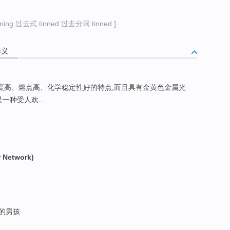
ing 过去式 tinned 过去分词 tinned ]
释义
度高、熔点高、化学稳定性好的特点,而且具有金黄色金属光
一种受人欢...
 Network)
大的男孩