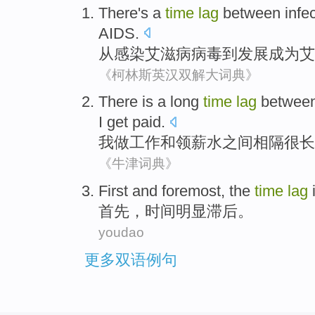
There
's a
time
lag
between
infe
AIDS
.
从
感染
艾滋病
病毒到
发展
成为艾
《柯林斯英汉双解大词典》
There
is a long
time
lag
betwee
I get paid
.
我
做工作
和
领薪水
之间
相隔
很
长
《牛津词典》
First
and foremost, the
time
lag
i
首先
，
时间
明显
滞后。
youdao
更多双语例句