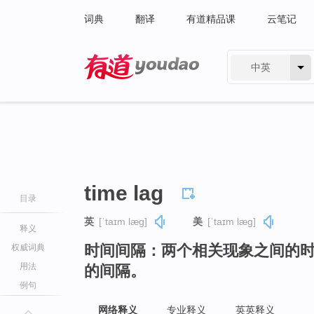
词典
翻译
有道精品课
云笔记
中英
有道 - 网易旗下搜索
time lag
目录
英
[ˈtaɪm læɡ]
美
[ˈtaɪm læɡ]
释义
时间间隔：两个相关现象之间的
权威词典
用法
的间隔。
例句
网络释义
专业释义
英英释义