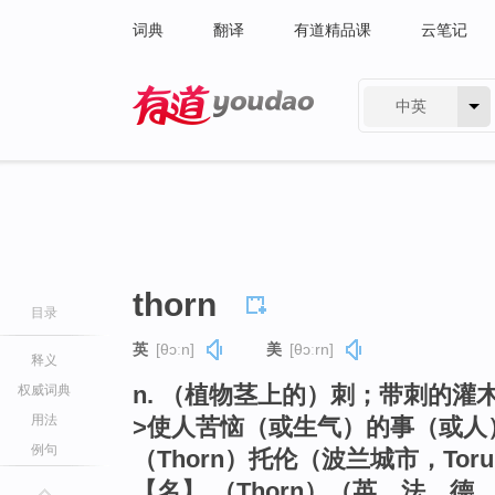
词典
翻译
有道精品课
云笔记
中英
有道 - 网易旗下搜索
thorn
目录
英
[θɔːn]
美
[θɔːrn]
释义
n. （植物茎上的）刺；带刺的灌木
权威词典
用法
>使人苦恼（或生气）的事（或人
例句
（Thorn）托伦（波兰城市，Tor
【名】 （Thorn）（英、法、