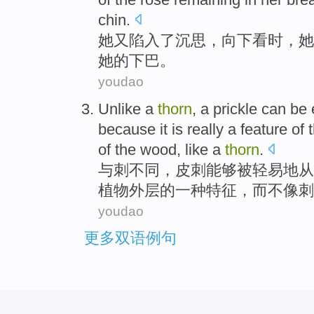
chin
.
她
又
陷入了
沉思
，
向下
看时，她
她的下巴。
youdao
Unlike
a
thorn
,
a
prickle
can
be
because
it
is
really
a
feature
of
t
of
the wood,
like
a
thorn
.
与
刺
不同，皮刺
能够
被
轻易地
从
植物
外层
的
一种
特征
，
而
不
像
刺
youdao
更多双语例句