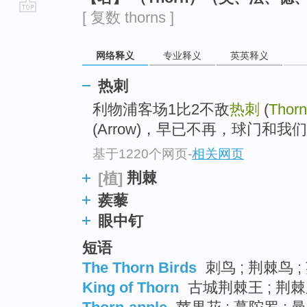
[ 复数 thorns ]
go
top
网络释义
专业释义
英英释义
热刺
利物浦客场1比2不敌
热刺
(
Thorn
(Arrow)，早已不再，球门和
基于1220个网页
-
相关网页
荆棘
[植]
蒺藜
眼中钉
短语
The Thorn Birds
刺鸟 ; 荆棘鸟 ;
King of Thorn
古城荆棘王 ; 荆