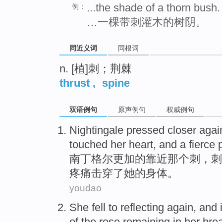
...the shade of a thorn bush.
例：
…一棵带刺灌木的树阴。
同近义词
同根词
n. [植]刺；荆棘
thrust
,
spine
双语例句
原声例句
权威例句
Nightingale pressed
closer
agai
touched
her
heart
, and
a
fierce
南丁格尔
更加
的
靠近
那个
刺
，刺
疼痛
击穿了
她的身体。
youdao
She
fell
to
reflecting
again
, and 
of the
rose
remaining
in
her brea