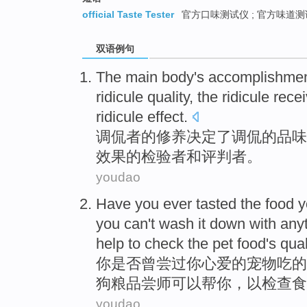
official Taste Tester
官方口味测试仪 ; 官方味道
双语例句
The main body
's
accomplishme
ridicule
quality
,
the
ridicule
recei
ridicule
effect
.
调侃
者
的
修养
决定了调侃
的
品味
效果
的检验者
和
评判者
。
youdao
Have
you
ever
tasted
the
food
y
you can't
wash it down with any
help
to
check
the pet food
's
qual
你
是否曾
尝
过
你
心爱的
宠物
吃
的
狗
粮
品尝
师
可以
帮你
，
以
检查
食
youdao