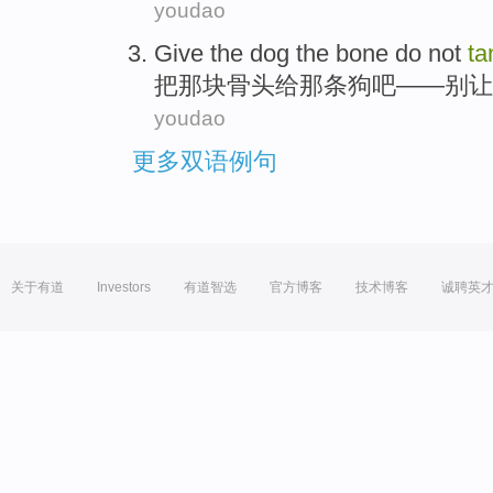
youdao
Give
the dog
the
bone
do not
ta
把
那
块骨头
给
那条
狗吧——别让
youdao
更多双语例句
关于有道
Investors
有道智选
官方博客
技术博客
诚聘英