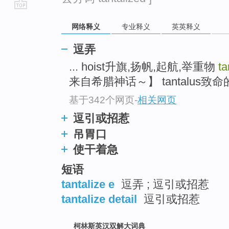
go
网络释义
专业释义
英英释义
top
逗弄
... hoist升旗,扬帆,起航,举重物
ta
来自希腊神话～】 tantalus致命的
基于342个网页
-
相关网页
逗引或招惹
吊胃口
使干着急
短语
tantalize e
逗弄 ; 逗引或招惹
tantalize detail
逗引或招惹
柯林斯英汉双解大词典