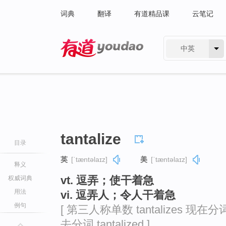
词典
翻译
有道精品课
云笔记
中英
有道 - 网易旗下搜索
tantalize
目录
英
[ˈtæntəlaɪz]
美
[ˈtæntəlaɪz]
释义
vt. 逗弄；使干着急
权威词典
用法
vi. 逗弄人；令人干着急
例句
[ 第三人称单数 tantalizes 现在分词 ta
去分词 tantalized ]