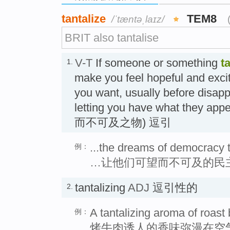
tantalize
TEM8
/ˈtæntəˌlaɪz/
BRIT also tantalise
V-T
If someone or something
t
1.
make you feel hopeful and exci
you want, usually before disapp
letting you have what they app
而不可及之物) 逗引
...the dreams of democracy t
例：
…让他们可望而不可及的民
tantalizing
ADJ
逗引性的
2.
A tantalizing aroma of roast be
例：
烤牛肉诱人的香味弥漫在空