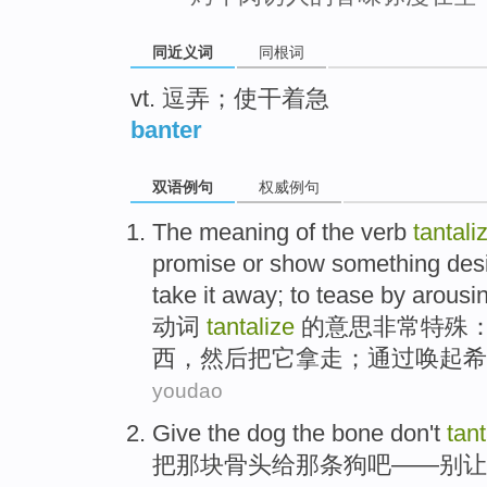
同近义词
同根词
vt. 逗弄；使干着急
banter
双语例句
权威例句
The
meaning
of
the
verb
tantali
promise
or
show
something
des
take
it
away
;
to
tease
by
arousi
动词
tantalize
的
意思
非常
特殊
：
西
，
然后
把
它
拿走
；
通过
唤起
希
youdao
Give
the dog
the
bone
don't
tant
把
那
块骨头
给
那条
狗吧——
别
让