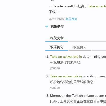
... devote onself to 献身于
take an acti
平线 ...
基于4个网页
-
相关网页
积极参与
相关文章
双语例句
权威例句
Take
an
active
role
in
determining
yo
积极
规划
你
的
未来吧
。
youdao
Take
an
active
role
in
providing
them
积极
地
告诉
他们
关于
钱的
信息
。
youdao
Moreover
, the
Turkish
private sector
此外
，
土耳其
私营
企业
在
这些
项目中