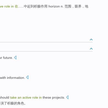
ve role in
在
......中起到积极作用 horizon n. 范围，眼界，地
ur
future
.
with
information
.
 should
take
an
active
role
in
these
projects
.
扮演了
积极
的
角色
。