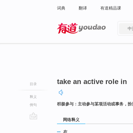
词典
翻译
有道精品课
中
有道 - 网易旗下搜索
take an active role in
目录
释义
积极参与：主动参与某项活动或事务，扮
例句
网络释义
go
top
在