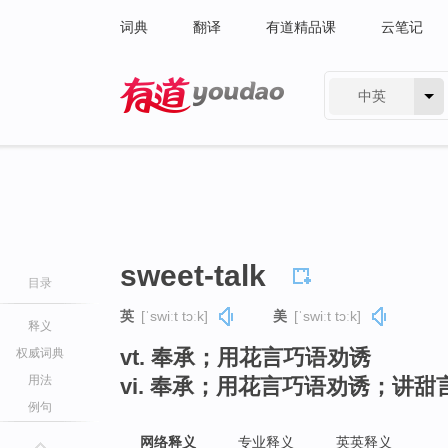
词典
翻译
有道精品课
云笔记
中英
有道 - 网易旗下搜索
sweet-talk
目录
英
[ˈswiːt tɔːk]
美
[ˈswiːt tɔːk]
释义
vt. 奉承；用花言巧语劝诱
权威词典
用法
vi. 奉承；用花言巧语劝诱；讲甜
例句
网络释义
专业释义
英英释义