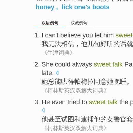
honey
,
lick one's boots
双语例句
权威例句
I
can't
believe
you
let him
sweet-
我
无法
相信
，
他
几句好听的话
就
《牛津词典》
She
could
always
sweet
talk
Pam
late
.
她
总
能
哄
得
帕梅拉
同意
她
晚
睡。
《柯林斯英汉双解大词典》
He
even
tried to
sweet
talk
the
他
甚至
试图
和
逮捕
他
的
女
警官套
《柯林斯英汉双解大词典》