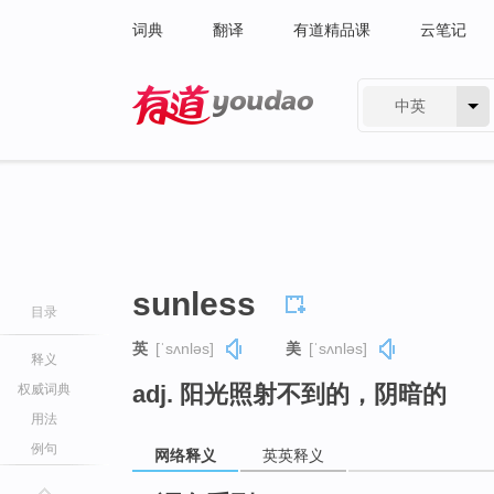
词典
翻译
有道精品课
云笔记
中英
有道 - 网易旗下搜索
sunless
目录
英
[ˈsʌnləs]
美
[ˈsʌnləs]
释义
adj. 阳光照射不到的，阴暗的
权威词典
用法
例句
网络释义
英英释义