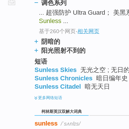
调色系列
go
... 超强防护 Ultra Guard； 美黑
top
Sunless
...
基于260个网页
-
相关网页
阴暗的
阳光照射不到的
短语
Sunless Skies
无光之空 ; 无日
Sunless Chronicles
暗日编年史 
Sunless Citadel
暗无天日
更多
网络短语
柯林斯英汉双解大词典
sunless
/ˈsʌnlɪs/