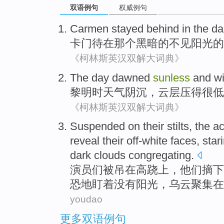
双语例句
权威例句
Carmen stayed behind
in
the
da
卡门
待
在
那个
黑暗
的不见
阳光
的
《柯林斯英汉双解大词典》
The day
dawned
sunless
and w
黎明时天气
阴沉
，云层压得
很
低
《柯林斯英汉双解大词典》
Suspended
on
their stilts
,
the ac
reveal
their
off-white
faces
,
star
dark clouds
congregating
.
演员
们
被吊
在
高跷
上，
他们
摘下
恐
地盯着
没有阳光
，乌云聚集在
youdao
更多双语例句