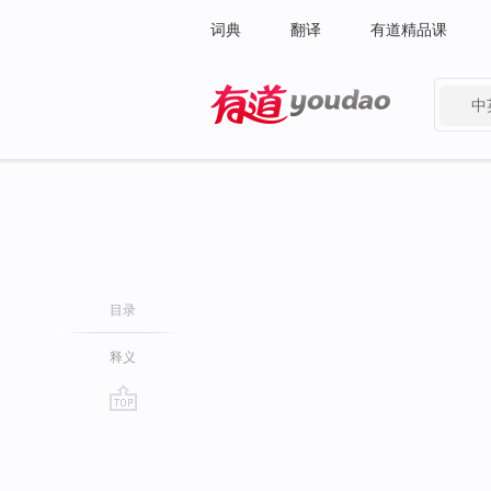
词典
翻译
有道精品课
中
有道 - 网易旗下搜索
目录
释义
go
top