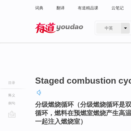
词典
翻译
有道精品课
云笔记
中英
有道 - 网易旗下搜索
Staged combustion cy
目录
释义
分级燃烧循环（分级燃烧循环是
例句
循环，燃料在预燃室燃烧产生高
一起注入燃烧室）
go
top