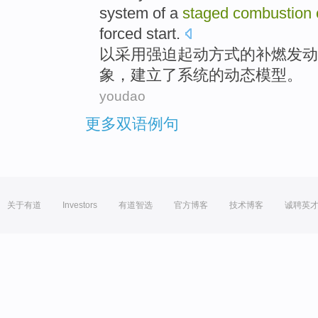
system
of a
staged
combustion
forced
start
.
以采用
强迫
起动
方式
的
补
燃
发动
象，
建立了
系统的
动态
模型
。
youdao
更多双语例句
关于有道
Investors
有道智选
官方博客
技术博客
诚聘英