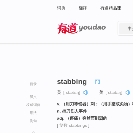
词典
翻译
有道精品课
中
有道 - 网易旗下搜索
stabbing
目录
英
[ˈstæbɪŋ]
美
[ˈstæbɪŋ]
释义
v. （用刀等锐器）刺；（用手指或尖物）戳
权威词典
n. 持刀伤人事件
用法
adj. （疼痛）突然而剧烈的
例句
[ 复数 stabbings ]