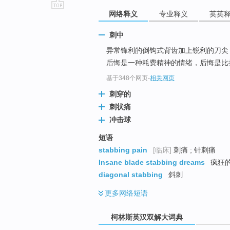
网络释义
专业释义
英英
go
top
刺中
异常锋利的倒钩式背齿加上锐利的刀尖
后悔是一种耗费精神的情绪，后悔是比
基于348个网页
-
相关网页
刺穿的
刺状痛
冲击球
短语
stabbing pain
[临床]
刺痛 ; 针刺痛
Insane blade stabbing dreams
疯狂的
diagonal stabbing
斜刺
更多
网络短语
柯林斯英汉双解大词典