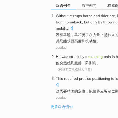
双语例句
原声例句
权威
Without
stirrups
horse
and
rider are
,
from
horseback
,
but
only
by
throwing
mobility
.
没有
马镫
，
马
和
骑手
在
力量
上
是
独立
兵
只能
获得
高度
和
机动性
。
youdao
He
was struck by a
stabbing
pain in 
他
突然感到
腹部一阵剧痛。
《柯林斯英汉双解大词典》
This
required
precise
positioning
to
l
这
需要
精确
的
定位
，以便将支
腿
定位
youdao
更多双语例句