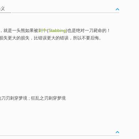
释义
，就是一头熊如果被
刺中
(
Stabbing
)也是绝对一刀毙命的！
损失更大的损失，比错误更大的错误，所以不要后悔。
刀刃刺穿梦境 ; 狂乱之刃刺穿梦境