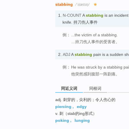
stabbing
/ˈstæbɪŋ/
1.
N-COUNT
A
stabbing
is an inciden
knife. 持刀伤人事件
例：
...the victim of a stabbing.
…持刀伤人事件的受害者。
2.
ADJ
A
stabbing
pain is a sudden
例：
He was struck by a stabbing pain
他突然感到腹部一阵剧痛。
同近义词
同根词
adj. 刺穿的，尖利的；令人伤心的
piercing
,
edgy
v. 刺（stab的ing形式）
poking
,
lunging