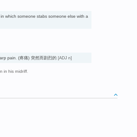
t in which someone stabs someone else with a
 sharp pain. (疼痛) 突然而剧烈的
[ADJ n]
 in his midriff.