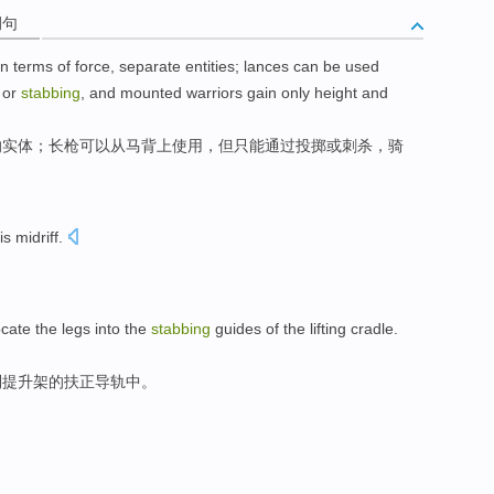
例句
in
terms
of
force
,
separate
entities
;
lances
can be
used
or
stabbing
,
and mounted
warriors
gain
only
height
and
的
实体
；
长枪
可以
从
马背上
使用
，
但
只能
通过
投掷
或
刺杀
，
骑
his
midriff
.
ocate
the
legs
into
the
stabbing
guides
of
the
lifting
cradle
.
到
提升
架
的
扶正
导轨中
。