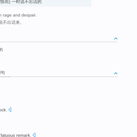
 (常因震惊而) 一时说不出话的
h rage and despair.
说不出话来。
的
例句
ock.
s fatuous
remark.