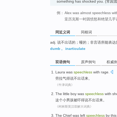
something has shocked you.
例：
Alex was almost speechless wit
亚历克斯一时因愤怒和绝望几乎
同近义词
同根词
adj. 说不出话的；哑的；非言语所能表达
dumb
,
inarticulate
双语例句
原声例句
权威
Laura
was
speechless
with
rage
.
劳拉
气得说不出
话
来。
《牛津词典》
The
little
boy
was
speechless
with sh
这个
小
男孩
被
吓得
说不出话来
。
《柯林斯英汉双解大词典》
The
Chief
was left
speechless
by
thi