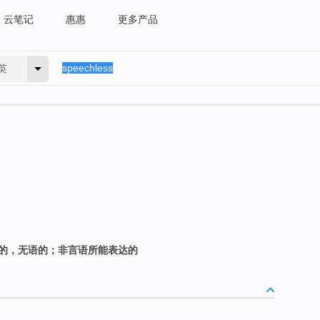
云笔记
惠惠
更多产品
英
出话的，无语的；非言语所能表达的