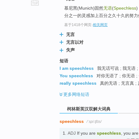
慕尼黑(Munich)固然
无语
(
Speechless
go
分之一的灵感加上百分之久十久的努力体
top
基于1418个网页
-
相关网页
无言
无言以对
失声
短语
I am speechless
我无话可说 ; 我无语 ;
You speechless
对你无语了 ; 你无语 
really speechless
真的无语 ; 无言真 
更多
网络短语
柯林斯英汉双解大词典
speechless
/ˈspiːtʃlɪs/
1.
ADJ
If you are
speechless
, you are