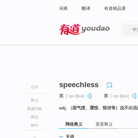
词典
翻译
有道精品课
中
有道 - 网易旗下搜索
speechless
目录
英
[ˈspiːtʃləs]
美
[ˈspiːtʃləs]
释义
adj. （因气愤、震惊、惊讶等）说不
权威词典
用法
网络释义
英英释义
例句
无语