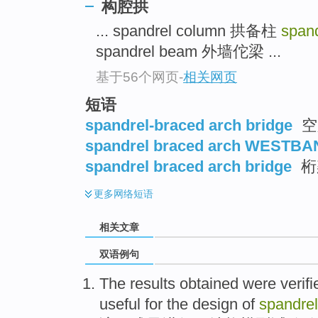
构腔拱
... spandrel column 拱备柱
span
spandrel beam 外墙佗梁 ...
基于56个网页
-
相关网页
短语
spandrel-braced arch bridge
空
spandrel braced arch WESTB
spandrel braced arch bridge
桁
更多
网络短语
相关文章
双语例句
The
results obtained
were verifi
useful for
the
design
of
spandrel