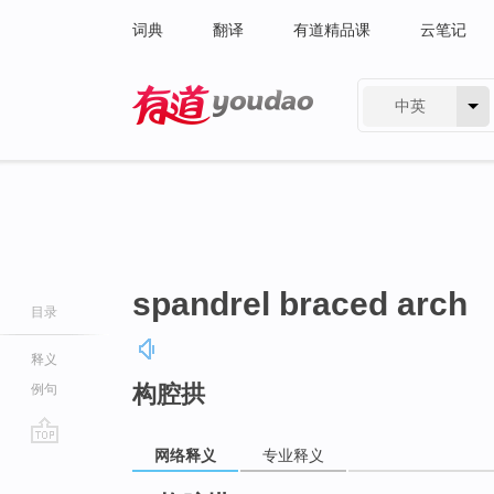
词典
翻译
有道精品课
云笔记
中英
有道 - 网易旗下搜索
spandrel braced arch
目录
释义
构腔拱
例句
网络释义
专业释义
go
top