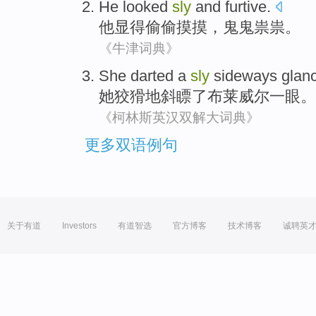
He
looked
sly
and
furtive
.
他
显得
偷偷摸摸
，
鬼鬼祟祟
。
《牛津词典》
She
darted
a
sly
sideways
glan
她
狡猾
地
斜
瞟了
布莱威尔一眼。
《柯林斯英汉双解大词典》
更多双语例句
关于有道
Investors
有道智选
官方博客
技术博客
诚聘英