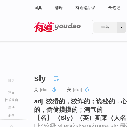
词典
翻译
有道精品课
云笔记
中英
有道 - 网易旗下搜索
sly
目录
英
[slaɪ]
美
[slaɪ]
释义
adj. 狡猾的，狡诈的；诡秘的
权威词典
用法
的，偷偷摸摸的；淘气的
例句
【名】 （Sly）（英）斯莱（人名
[ 比较级 slier或slyer或more sly 最高