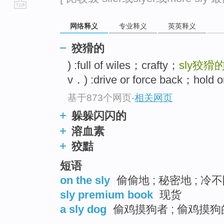
go
网络释义
专业释义
英英释义
top
狡猾的
) :full of wiles；crafty；
sly
狡猾
v．) :drive or force back；hol
基于873个网页
-
相关网页
躲躲闪闪的
溶血素
狡黠
短语
on the sly
偷偷地 ; 秘密地 ; 冷不
sly premium book
现货
a sly dog
偷鸡摸狗者 ; 偷鸡摸狗