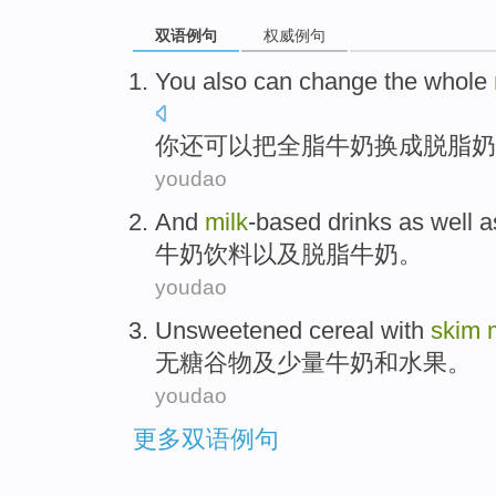
双语例句
权威例句
You
also
can
change the
whole
你
还
可以
把
全脂
牛奶
换成
脱脂
奶
youdao
And
milk
-based
drinks
as well a
牛奶
饮料
以及
脱脂
牛奶。
youdao
Unsweetened
cereal with
skim
无糖
谷物
及少量
牛奶
和
水果。
youdao
更多双语例句