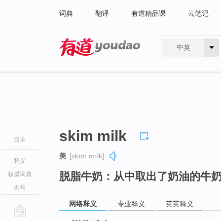
词典
翻译
有道精品课
云笔记
中英
有道 - 网易旗下搜索
skim milk
目录
美
[skɪm mɪlk]
释义
脱脂牛奶：从中取出了奶油的牛
权威词典
例句
网络释义
专业释义
英英释义