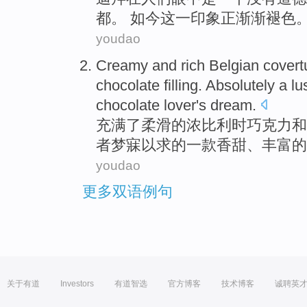
都。 如今
这
一
印象
正渐渐褪色
youdao
Creamy and rich
Belgian covert
chocolate filling.
Absolutely
a
lu
chocolate
lover
's
dream
.
充满了柔滑的浓
比利时
巧克力
和
者
梦寐
以求的
一
款香甜
、
丰富
的
youdao
更多双语例句
关于有道
Investors
有道智选
官方博客
技术博客
诚聘英