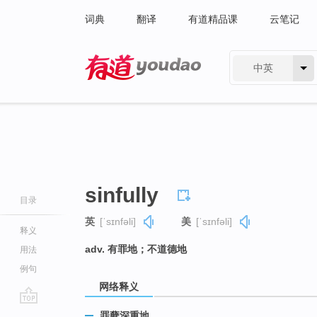
词典
翻译
有道精品课
云笔记
中英
有道 - 网易旗下搜索
sinfully
目录
英
[ˈsɪnfəli]
美
[ˈsɪnfəli]
释义
adv. 有罪地；不道德地
用法
例句
网络释义
go
罪孽深重地