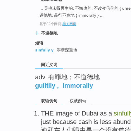
top
... 灵魂未得再生的; 不悔改的; 不改变信仰的 { unrege
道德地; 品行不良地 { immorally } ...
基于82个网页
-
相关网页
不道德地
短语
sinfully y
罪孽深重地
同近义词
adv. 有罪地；不道德地
guiltily
,
immorally
双语例句
权威例句
THE
image
of
Dubai
as
a
sinfull
just because cash is less abun
迪拜
在
人们
眼中是
一
个
没有
道德