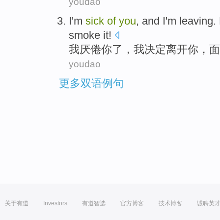
youdao
I
'm
sick
of
you
, and I'm
leaving
.
smoke it!
我
厌倦
你
了，我
决定离开
你
，面
youdao
更多双语例句
关于有道
Investors
有道智选
官方博客
技术博客
诚聘英