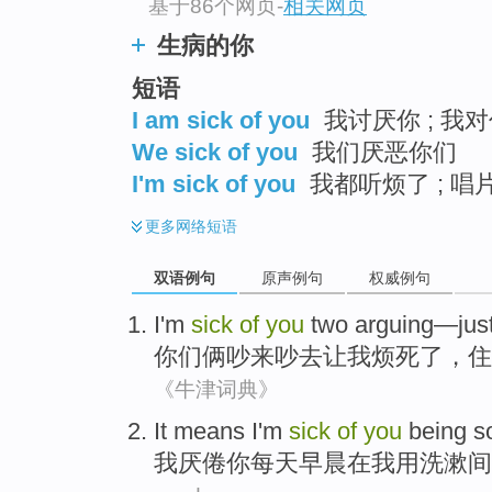
基于86个网页
-
相关网页
生病的你
短语
I am sick of you
我讨厌你 ; 我对
We sick of you
我们厌恶你们
I'm sick of you
我都听烦了 ; 唱
更多
网络短语
双语例句
原声例句
权威例句
I
'm
sick
of
you
two
arguing
—just 
你们
俩
吵来吵去
让
我
烦死了
，住
《牛津词典》
It means
I
'm
sick
of
you
being 
我
厌倦
你
每天早晨在我用
洗漱间