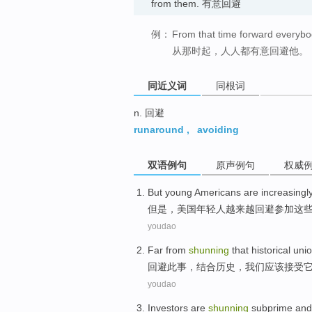
from them. 有意回避
例：
From that time forward everyb
从那时起，人人都有意回避他。
同近义词
同根词
n. 回避
runaround
,
avoiding
双语例句
原声例句
权威
But
young
Americans
are increasingl
但是
，
美国
年轻人
越来越
回避
参加这
youdao
Far from
shunning
that
historical
uni
回避
此事，
结合
历史
，
我们
应该
接受
youdao
Investors
are
shunning
subprime
and