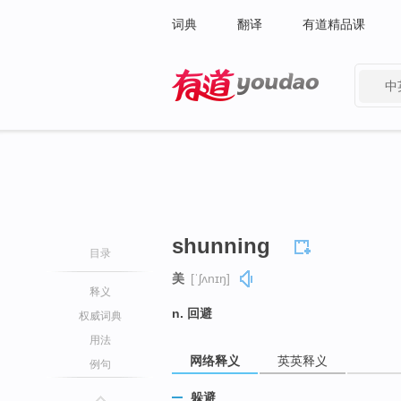
词典
翻译
有道精品课
中
有道 - 网易旗下搜索
shunning
目录
美
[ˈʃʌnɪŋ]
释义
n. 回避
权威词典
用法
网络释义
英英释义
例句
躲避