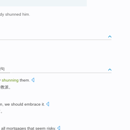
ody shunned him.
例句
y
shunning
them.
些教派。
on
,
we
should
embrace
it
.
它
。
all
mortgages
that seem
risky
.