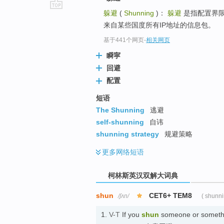
躲避
(
Shunning
)：
躲避
是指配置界
go
来自某些国度所有IP地址的信息包。
top
基于441个网页
-
相关网页
瞬寜
回避
配置
短语
The Shunning
逃避
self-shunning
自讳
shunning strategy
规避策略
更多
网络短语
柯林斯英汉双解大词典
shun
CET6+ TEM8
/ʃʌn/
( shunn
1.
V-T
If you
shun
someone or somethin