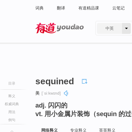
词典
翻译
有道精品课
云笔记
中英
有道 - 网易旗下搜索
sequined
目录
美
[ˈsiːkwɪnd]
释义
adj. 闪闪的
权威词典
用法
vt. 用小金属片装饰（sequin 
例句
网络释义
专业释义
英英释义