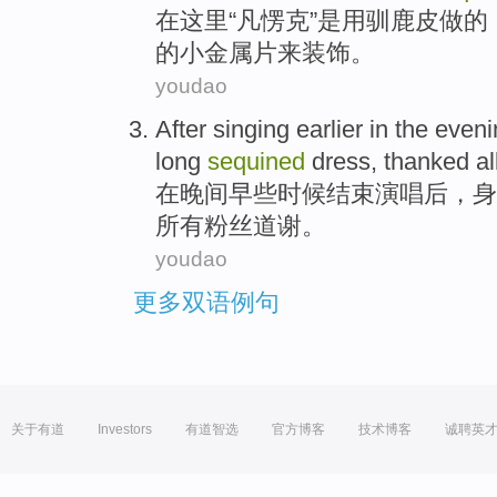
在这里
“凡愣克”
是
用
驯鹿
皮做
的
的小
金属片
来装饰。
youdao
After
singing
earlier
in
the eveni
long
sequined
dress,
thanked
al
在
晚间
早些时候
结束
演唱
后
，
身
所有
粉丝
道谢
。
youdao
更多双语例句
关于有道
Investors
有道智选
官方博客
技术博客
诚聘英