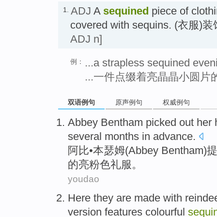
ADJ
A
sequined
piece of cloth
1.
covered with sequins. 
ADJ n]
...a strapless sequined eve
例：
...一件点缀着亮晶晶小圆
双语例句
原声例句
权威例句
Abbey
Bentham
picked
out
her 
several months
in advance
.
阿比•本瑟姆(
Abbey
Bentham
)
的亮粉色礼服。
youdao
Here
they
are
made
with
reinde
version features
colourful
sequi