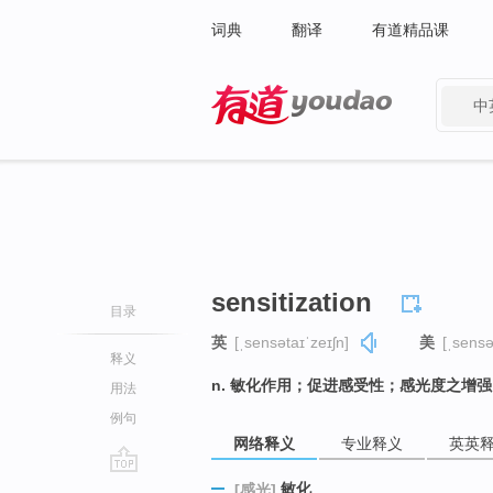
词典
翻译
有道精品课
中
有道 - 网易旗下搜索
sensitization
目录
英
[ˌsensətaɪˈzeɪʃn]
美
[ˌsensə
释义
n. 敏化作用；促进感受性；感光度之增强
用法
例句
网络释义
专业释义
英英
go
敏化
[感光]