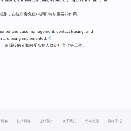
antigen
,
are
effector
cells
, especially
important
in
antiviral
细胞，
在
抗病毒
免疫中起到
特别
重要
的作用。
hened
and
case
management
,
contact
tracing
,
and
on
are
being implemented
.
理
、
追踪
接触
者
和
向
受影响
人群
进行
宣传
等工作。
方博客
技术博客
诚聘英才
联系我们
站点地图
网络举报