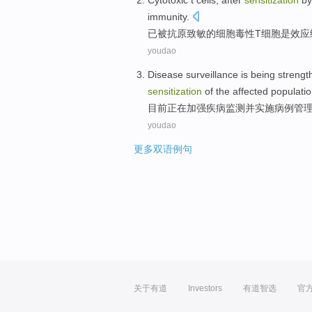
Cytotoxic
t
cells
,
after
sensitization
by
immunity
.
已
被
抗原
致
敏的
细胞
毒性
T
细胞
是
效应
youdao
Disease
surveillance
is
being
strengt
sensitization
of the
affected
populati
目前正在
加强
疾病
监测
并
实施
病例
管
youdao
更多双语例句
关于有道
Investors
有道智选
官