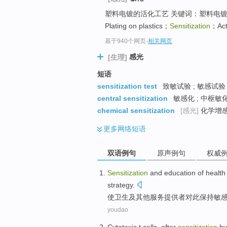
top
塑料电镀的活化工艺 关键词：塑料电
Plating on plastics；
Sensitization
；Act
基于940个网页
-
相关网页
感光
[生理]
短语
sensitization test
致敏试验 ; 敏感试验
central sensitization
敏感化 ; 中枢敏化
chemical sensitization
[感光]
化学增感
更多
网络短语
双语例句
原声例句
权威
Sensitization
and
education
of
health
strategy
.
使
卫生
及
其他
服务
提供者
对此保持
敏
youdao