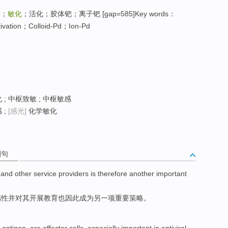
镀；
敏化
；活化；胶体钯；离子钯 [gap=585]Key words：
ivation；Colloid-Pd；Ion-Pd
 ; 中枢致敏 ; 中枢敏感
 ;
[感光]
化学敏化
例句
and
other
service
providers
is
therefore
another
important
感性
并
对
其开展
教育
也
因此成为
另一项
重要
策略
。