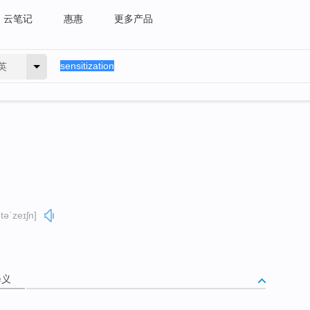
云笔记
惠惠
更多产品
英
təˈzeɪʃn]
释义