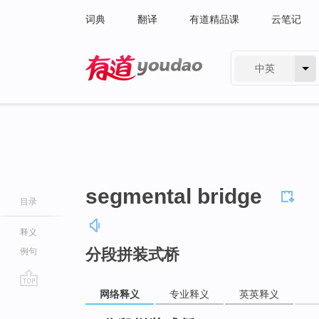
词典
翻译
有道精品课
云笔记
中英
有道 - 网易旗下搜索
segmental bridge
目录
释义
分段拼装式桥
例句
网络释义
专业释义
英英释义
go
top