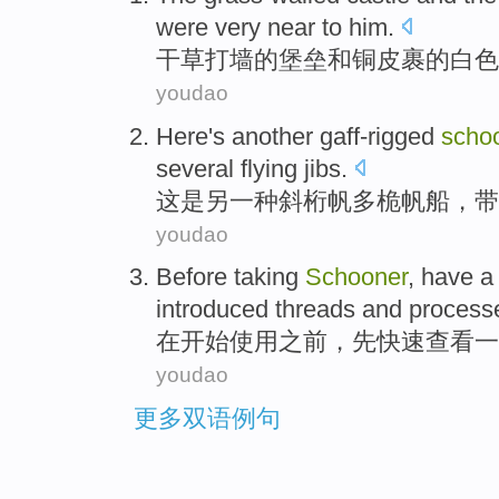
were
very
near
to
him
.
干草
打墙的堡垒
和
铜皮裹
的
白色
youdao
Here
's
another
gaff-rigged
scho
several flying
jibs
.
这
是
另一
种斜
桁
帆多
桅
帆船
，带
youdao
Before
taking
Schooner
, have 
introduced
threads
and
process
在开始使用
之前
，
先快速
查看
一
youdao
更多双语例句