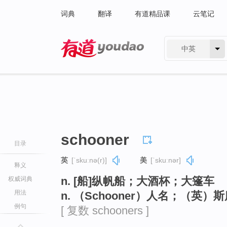
词典
翻译
有道精品课
云笔记
中英
有道 - 网易旗下搜索
schooner
目录
英
[ˈskuːnə(r)]
美
[ˈskuːnər]
释义
n. [船]纵帆船；大酒杯；大篷车
权威词典
用法
n. （Schooner）人名；（英）
例句
[ 复数 schooners ]