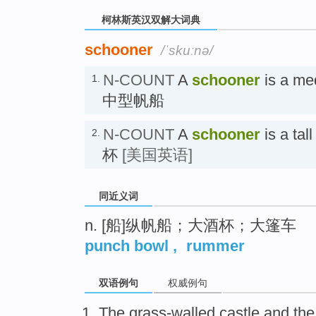
柯林斯英汉双解大词典
schooner
/ˈskuːnə/
N-COUNT
A
schooner
is a med
1.
中型帆船
N-COUNT
A
schooner
is a ta
2.
杯
[美国英语]
同近义词
n. [船]纵帆船；大酒杯；大篷车
punch bowl
,
rummer
双语例句
权威例句
The grass-walled
castle
and
the