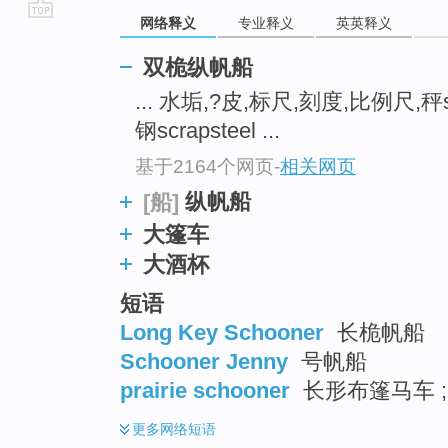
网络释义
专业释义
英英释义
go
top
双桅纵帆船
... 水垢,?皮,标尺,刻度,比例尺,秤s
钢scrapsteel ...
基于2164个网页
-
相关网页
纵帆船
[船]
大篷车
大酒杯
短语
Long Key Schooner
长桅帆船
Schooner Jenny
号帆船
prairie schooner
长形布篷马车 ;
更多
网络短语