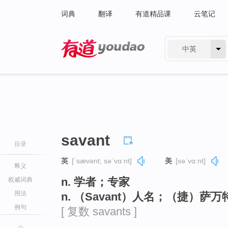
词典
翻译
有道精品课
云笔记
中英
有道 - 网易旗下搜索
savant
目录
英
[ˈsævənt; səˈvɑːnt]
美
[səˈvɑːnt]
释义
n. 学者；专家
权威词典
用法
n. （Savant）人名；（捷）萨万
例句
[ 复数 savants ]