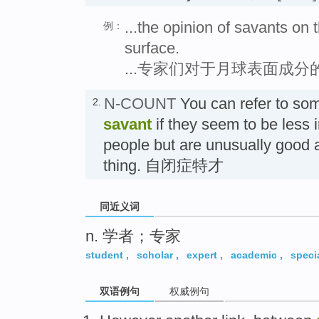
...the opinion of savants on 
例：
surface.
...专家们对于月球表面成分
N-COUNT
You can refer to s
2.
savant
if they seem to be less i
people but are unusually good a
thing. 自闭症特才
同近义词
n. 学者；专家
student
,
scholar
,
expert
,
academic
,
specia
双语例句
权威例句