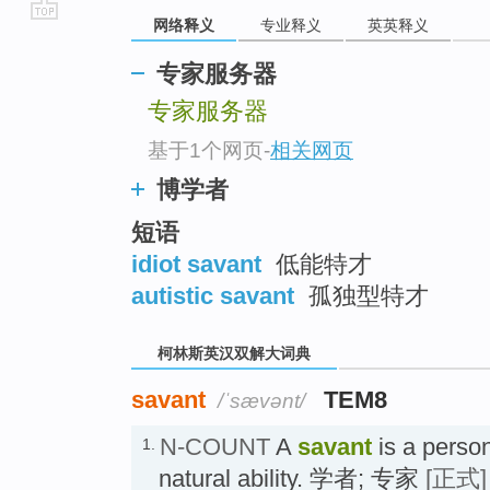
网络释义
专业释义
英英释义
go
top
专家服务器
专家服务器
基于1个网页
-
相关网页
博学者
短语
idiot savant
低能特才
autistic savant
孤独型特才
柯林斯英汉双解大词典
savant
TEM8
/ˈsævənt/
N-COUNT
A
savant
is a person
1.
natural ability. 学者; 专家
[正式]