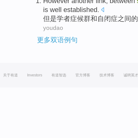
However
another link
,
between
is well established.
但是
学者
症候群
和
自闭症
之间
的
youdao
更多双语例句
关于有道
Investors
有道智选
官方博客
技术博客
诚聘英