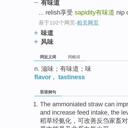
有味道
top
... relish享受
sapidity
有味道
nip 
基于102个网页
-
相关网页
味道
风味
同近义词
同根词
n. 滋味；有味道；味
flavor
,
tastiness
双语例句
The ammoniated
straw
can
imp
and
increase
feed
intake
, the
le
稻草
经
氨化，
可
改善
反刍
家畜对