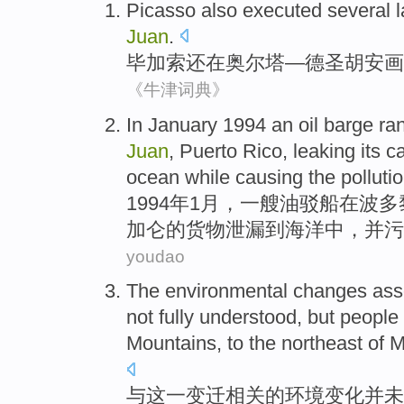
Picasso
also
executed
several
Juan
.
毕加索
还
在
奥尔塔—德圣胡安画
《牛津词典》
In
January
1994
an
oil barge
ra
Juan
,
Puerto Rico
,
leaking
its
c
ocean
while causing the
polluti
1994年
1月
，
一
艘
油驳
船在
波多
加仑
的
货物
泄漏
到
海洋
中，并
污
youdao
The
environmental
changes
ass
not
fully
understood
,
but
people
Mountains
, to the
northeast
of
M
与
这
一变迁
相关
的
环境
变化
并未