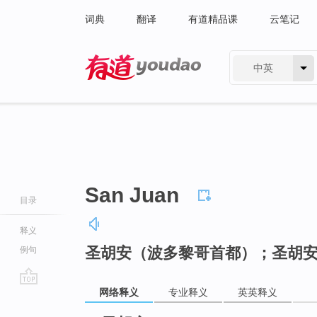
词典
翻译
有道精品课
云笔记
中英
有道 - 网易旗下搜索
San Juan
目录
释义
圣胡安（波多黎哥首都）；圣胡
例句
网络释义
专业释义
英英释义
go
top