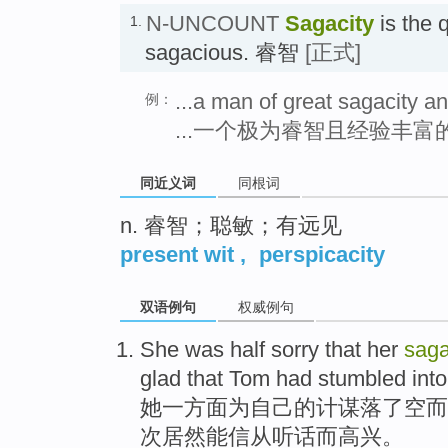
N-UNCOUNT
Sagacity
is the q
1.
sagacious. 睿智
[正式]
...a man of great sagacity 
例：
...一个极为睿智且经验丰富
同近义词
同根词
n. 睿智；聪敏；有远见
present wit
,
perspicacity
双语例句
权威例句
She
was half
sorry
that
her
saga
glad
that
Tom
had stumbled
into
她
一方面为
自己
的
计谋
落了空而
次居然能信从
听话
而
高兴
。