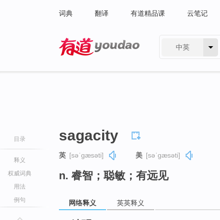
词典
翻译
有道精品课
云笔记
中英
有道 - 网易旗下搜索
sagacity
目录
英
[səˈɡæsəti]
美
[səˈɡæsəti]
释义
n. 睿智；聪敏；有远见
权威词典
用法
例句
网络释义
英英释义