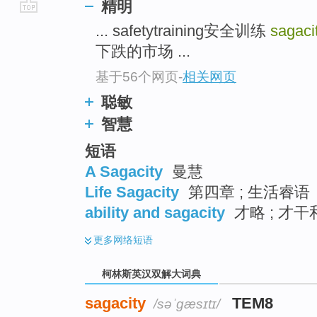
精明
go
... safetytraining安全训练
sagaci
top
下跌的市场 ...
基于56个网页
-
相关网页
聪敏
智慧
短语
A Sagacity
曼慧
Life Sagacity
第四章 ; 生活睿语
ability and sagacity
才略 ; 才
更多
网络短语
柯林斯英汉双解大词典
sagacity
TEM8
/səˈɡæsɪtɪ/