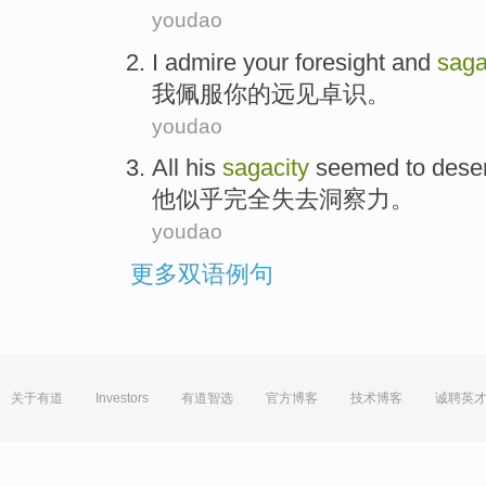
youdao
I
admire
your
foresight
and
saga
我
佩服
你
的
远见
卓识
。
youdao
All
his
sagacity
seemed to
deser
他
似乎
完全
失去洞察力。
youdao
更多双语例句
关于有道
Investors
有道智选
官方博客
技术博客
诚聘英