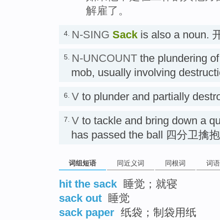
解雇了。
N-SING
Sack
is also a noun.
4.
N-UNCOUNT
the plundering of
5.
mob, usually involving destruct
V
to plunder and partially des
6.
V
to tackle and bring down a q
7.
has passed the ball 四分卫擒
词组短语
同近义词
同根词
词语
hit the sack
睡觉；就寝
sack out
睡觉
sack paper
纸袋；制袋用纸