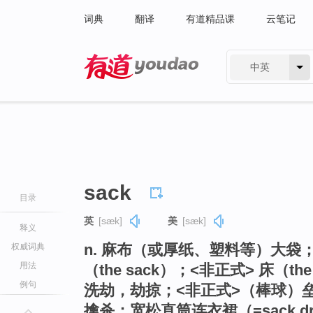
词典
翻译
有道精品课
云笔记
中英
有道 - 网易旗下搜索
sack
目录
英
[sæk]
美
[sæk]
释义
n. 麻布（或厚纸、塑料等）大袋
权威词典
用法
（the sack）；<非正式> 床（t
例句
洗劫，劫掠；<非正式>（棒球）
擒杀；宽松直筒连衣裙（=sack d