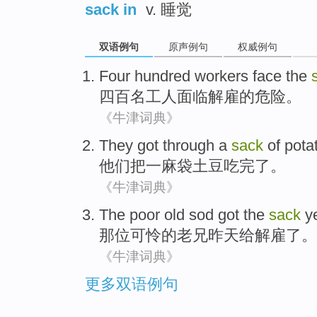
sack in
v. 睡觉
双语例句
原声例句
权威例句
Four hundred
workers
face
the
四百
名工人
面临
解雇
的危险。
《牛津词典》
They
got
through
a
sack
of
pota
他们
把
一
麻袋
土豆吃完了
。
《牛津词典》
The
poor
old sod
got the
sack
y
那位
可怜
的老兄
昨天
给
解雇
了
。
《牛津词典》
更多双语例句