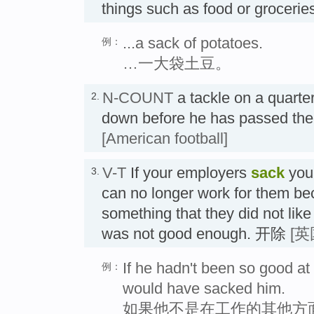
things such as food or gro
...a sack of potatoes.
例：
…一大袋土豆。
N-COUNT
a tackle on a quarte
2.
down before he has passed 
[American football]
V-T
If your employers
sack
you,
3.
can no longer work for them b
something that they did not lik
was not good enough. 开除
[英
If he hadn't been so good at t
例：
would have sacked him.
如果他不是在工作的其他方