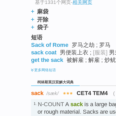
基于1331个网页
-
相关网页
麻袋
开除
袋子
短语
Sack of Rome
罗马之劫 ; 罗马
sack coat
男便装上衣 ;
[服装]
男
get the sack
被解雇 ; 解雇 ; 炒
更多
网络短语
柯林斯英汉双解大词典
sack
CET4 TEM4
/sæk/
(
N-COUNT
A
sack
is a large ba
1.
or rough material. Sacks are use