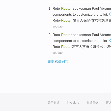
Roto-
Rooter
spokesman
Paul
Abram
components
to
customize
the
toilet
.
Roto-
Rooter
发言人
保罗·
艾布拉姆斯
youdao
Roto-
Rooter
spokesman
Paul
Abram
components to customise
the
toilet
.
Roto-
Rooter
发言人
艾布拉姆
指出，
该
youdao
更多双语例句
关于有道
Investors
有道智选
官