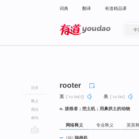
词典
翻译
有道精品课
中
有道 - 网易旗下搜索
rooter
目录
英
[ˈruːtə(r)]
美
[ˈruːtər]
释义
n. 拔根者；挖土机；用鼻拱土的动物
用法
例句
网络释义
专业释义
英英
go
除根机
[林]