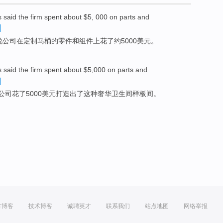
s
said
the
firm
spent
about
$5, 000
on
parts
and
说
公司
在
定制
马桶
的
零件
和
组件
上
花
了
约
5000美元。
s
said
the
firm
spent
about $5,000
on
parts and
公司
花了
5000美元打造出
了
这种
奢华卫生间样板间。
方博客
技术博客
诚聘英才
联系我们
站点地图
网络举报