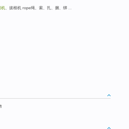
根机
、拔根机 rope绳、索、扎、捆、绑 ...
物