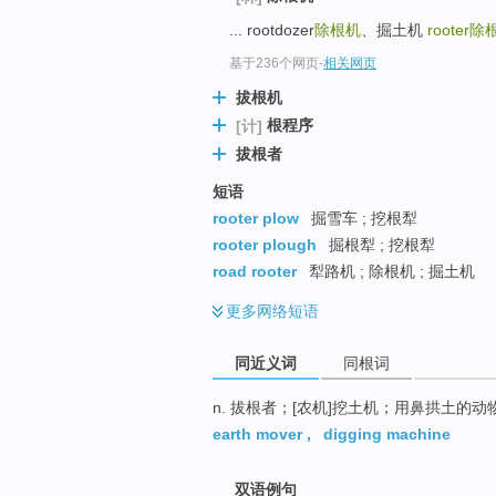
top
... rootdozer
除根机
、掘土机
rooter
除
基于236个网页
-
相关网页
拔根机
根程序
[计]
拔根者
短语
rooter plow
掘雪车 ; 挖根犁
rooter plough
掘根犁 ; 挖根犁
road rooter
犁路机 ; 除根机 ; 掘土机
更多
网络短语
同近义词
同根词
n. 拔根者；[农机]挖土机；用鼻拱土的动
earth mover
,
digging machine
双语例句