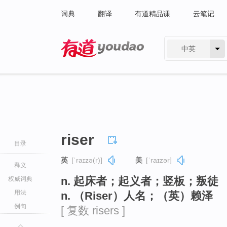
词典
翻译
有道精品课
云笔记
中英
有道 - 网易旗下搜索
riser
目录
英
[ˈraɪzə(r)]
美
[ˈraɪzər]
释义
n. 起床者；起义者；竖板；叛徒
权威词典
用法
n. （Riser）人名；（英）赖泽
例句
[ 复数 risers ]