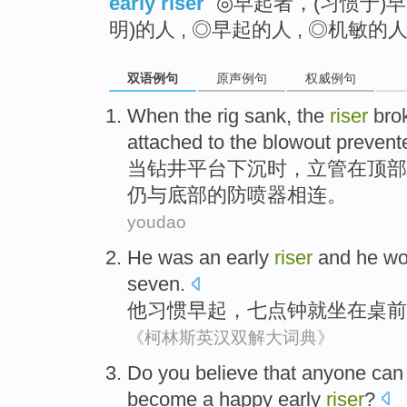
early riser
◎早起者，(习惯于)早
明)的人 , ◎早起的人 , ◎机敏
双语例句
原声例句
权威例句
When
the
rig
sank
, the
riser
bro
attached to
the
blowout prevent
当
钻井平台
下沉时
，
立管
在
顶部
仍
与
底部
的
防
喷器相连。
youdao
He
was an early
riser
and he wo
seven.
他
习惯
早起
，七点钟就坐
在桌前
《柯林斯英汉双解大词典》
Do you
believe that
anyone
can
become
a
happy
early
riser
?