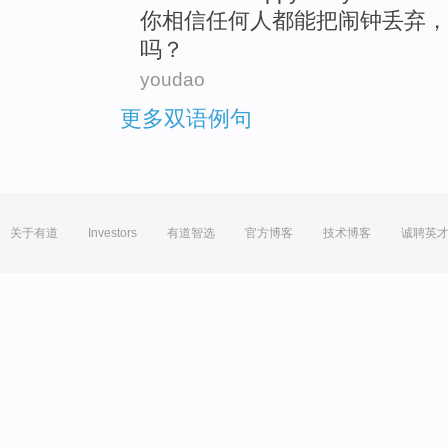
你
相信
任何人都
能
把
闹钟
丢弃
，
吗？
youdao
更多双语例句
关于有道
Investors
有道智选
官方博客
技术博客
诚聘英