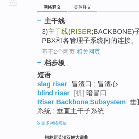
网络释义
英英释义
go
top
主干线
3)
主干线
(
RISER
;BACKBON
PBX和各管理子系统间的连接。
基于2个网页
-
相关网页
档步板
短语
slag riser
冒渣口 ; 冒渣心
blind riser
[机]
暗冒口
Riser Backbone Subsystem
垂直
系统 ; 垂直主干子系统
更多
网络短语
柯林斯英汉双解大词典