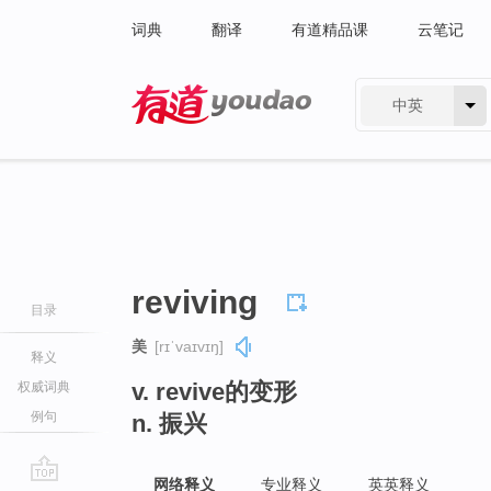
词典
翻译
有道精品课
云笔记
中英
有道 - 网易旗下搜索
reviving
目录
美
[rɪˈvaɪvɪŋ]
释义
v. revive的变形
权威词典
例句
n. 振兴
网络释义
专业释义
英英释义