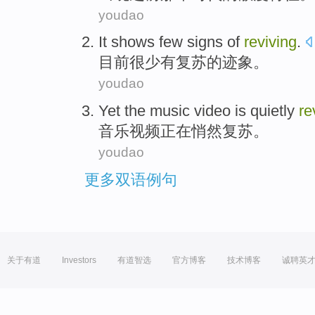
youdao
It
shows few
signs
of
reviving
.
目前
很少
有
复苏
的
迹象
。
youdao
Yet the
music
video
is
quietly
re
音乐
视频
正在
悄然
复苏
。
youdao
更多双语例句
关于有道
Investors
有道智选
官方博客
技术博客
诚聘英