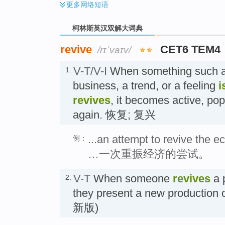
更多
网络短语
柯林斯英汉双解大词典
revive
CET6 TEM4
/rɪˈvaɪv/
V-T/V-I
When something such a
1.
business, a trend, or a feeling
i
revives
, it becomes active, pop
again. 恢复; 复兴
...an attempt to revive the 
例：
…一次重振经济的尝试。
V-T
When someone
revives
a p
2.
they present a new producti
新版)