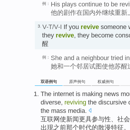
His plays continue to be rev
例：
他的剧作在国内外继续重新
V-T/V-I
If you
revive
someone wh
3.
they
revive
, they become con
醒
She and a neighbour tried in
例：
她和一个邻居试图使他苏醒
双语例句
原声例句
权威例句
The internet
is
making
news
mor
diverse
,
reviving
the
discursive
the mass
media
.
互联网
使
新闻
更具
参与性、
社会
出现
之前
那个
时代
的
散漫
特征
。