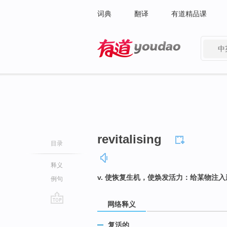
词典
翻译
有道精品课
中
有道 - 网易旗下搜索
revitalising
目录
释义
v. 使恢复生机，使焕发活力：给某物注
例句
网络释义
go
top
复活的