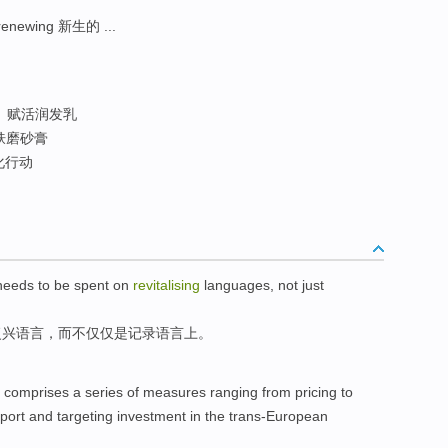
enewing 新生的 ...
赋活润发乳
肤磨砂膏
化行动
needs to be
spent
on
revitalising
languages
,
not just
复兴
语言
，而
不仅仅
是记录语言上。
,
comprises
a series of
measures
ranging
from
pricing
to
port
and targeting
investment
in
the trans-European