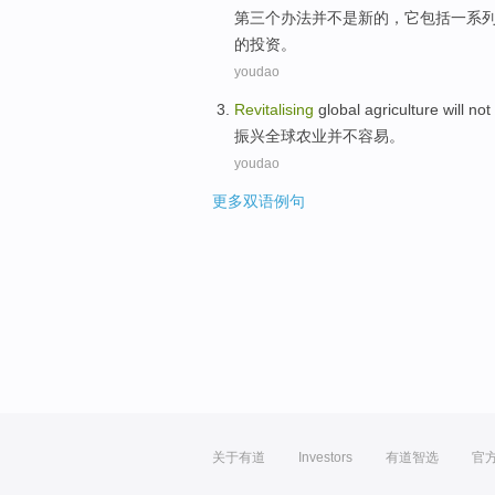
第三
个
办法
并
不是
新的
，
它包括
一系
的
投资
。
youdao
Revitalising
global
agriculture
will not
振兴
全球
农业
并不
容易
。
youdao
更多双语例句
关于有道
Investors
有道智选
官