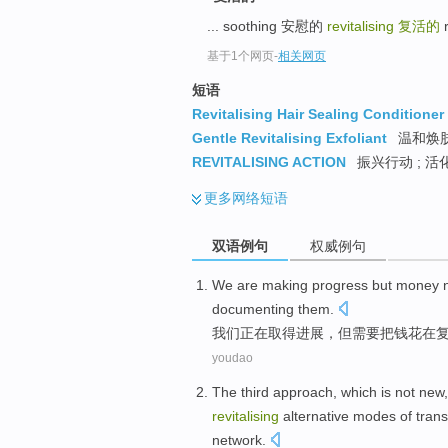
... soothing 安慰的
revitalising
复活的
r
基于1个网页
-
相关网页
短语
Revitalising Hair Sealing Conditioner
Gentle Revitalising Exfoliant
温和焕
REVITALISING ACTION
振兴行动 ; 活
更多
网络短语
双语例句
权威例句
We
are
making progress
but
money
documenting
them.
我们
正在
取得
进展，
但
需要
把
钱
花
在
youdao
The third
approach
,
which is
not
new
revitalising
alternative
modes
of
trans
network.