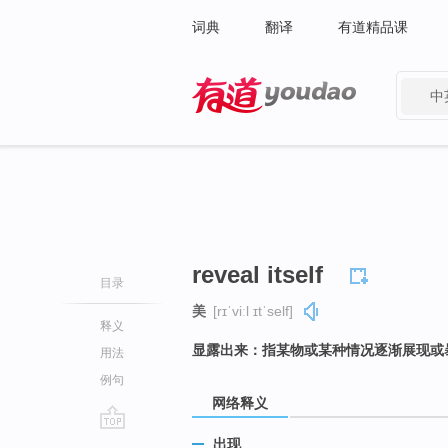
词典
翻译
有道精品课
中
有道 - 网易旗下搜索
reveal itself
目录
美
[rɪˈviːl ɪtˈself]
释义
显露出来：指某物或某种情况逐渐展现或
用法
例句
网络释义
go
出现