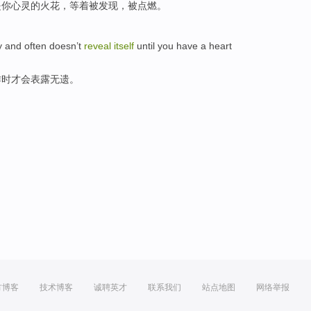
是
你
心灵
的
火花
，
等
着被发现，被点燃。
y
and
often
doesn’t
reveal
itself
until
you have a heart
作
时才
会表露
无遗。
方博客
技术博客
诚聘英才
联系我们
站点地图
网络举报