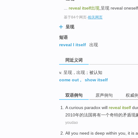
top
...
reveal itself
出现
,呈现 reveal ones
基于84个网页
-
相关网页
呈现
短语
reveal l itself
出现
同近义词
v. 呈现，出现；被认知
come out
,
show itself
双语例句
原声例句
权威
A
curious
paradox
will
reveal
itself
dur
2010
年的
法国
将
有
一个
奇特
的
矛盾现
youdao
All
you
need
is
deep
within
you
, it
is
a