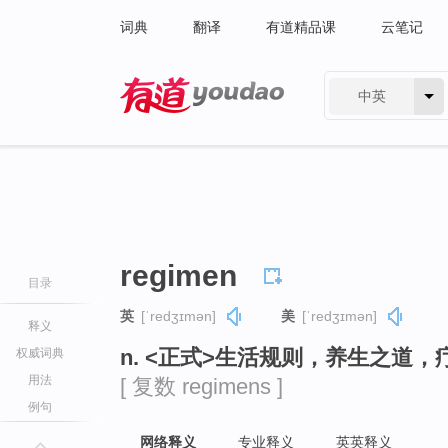
词典
翻译
有道精品课
云笔记
中英
有道 - 网易旗下搜索
regimen
目录
英
[ˈredʒɪmən]
美
[ˈredʒɪmən]
释义
n. <正式>生活规则，养生之道
权威词典
用法
[ 复数 regimens ]
例句
网络释义
专业释义
英英释义