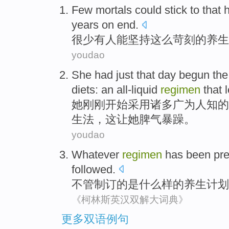
Few
mortals
could
stick
to
that 
years
on end.
很少
有人
能
坚持
这么
苛刻的
养生
youdao
She
had just
that day
begun
th
diets
:
an all-liquid
regimen
that
l
她
刚刚
开始
采用
诸多
广为人知
的
生法，
这
让她脾气暴躁。
youdao
Whatever
regimen
has been pr
followed
.
不管
制订的是什么样的
养生计划
《柯林斯英汉双解大词典》
更多双语例句