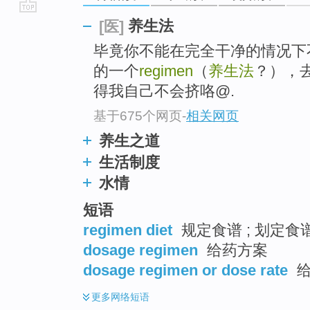
go
养生法
[医]
top
毕竟你不能在完全干净的情况下不停
的一个
regimen
（
养生法
？），
得我自己不会挤咯@.
基于675个网页
-
相关网页
养生之道
生活制度
水情
短语
regimen diet
规定食谱 ; 划定食
dosage regimen
给药方案
dosage regimen or dose rate
给
更多
网络短语