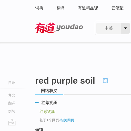
词典
翻译
有道精品课
云笔记
中英
有道 - 网易旗下搜索
red purple soil
目录
网络释义
释义
红紫泥田
翻译
例句
红紫泥田
基于1个网页
-
相关网页
go
短语