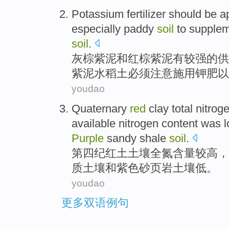
Potassium fertilizer
should be
ap
especially
paddy
soil
to supple
soil
.
灰
棕
紫泥
和
红棕紫泥
有
较强的供
紫泥
水稻
土
必须注意施用钾肥
以
youdao
Quaternary
red
clay
total
nitrog
available nitrogen content was
Purple
sandy
shale
soil
.
第四纪
红土
土壤
全
氮
含量
较高
，
质
土壤
和
紫色
砂
页岩
土壤
低
。
youdao
更多双语例句