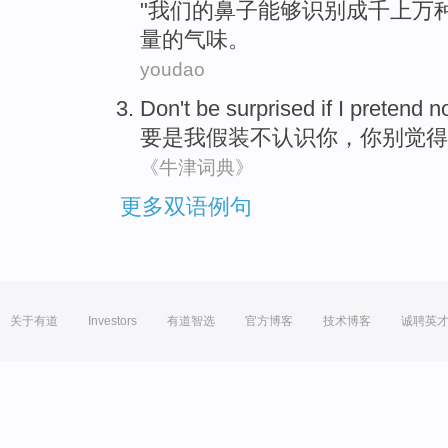
"
我们
的
鼻子
能够
识别
成千
上万
量的
气味
。
youdao
Don't
be surprised
if
I
pretend
no
要是
我
假装
不
认识
你，你
别
觉得
《牛津词典》
更多双语例句
关于有道
Investors
有道智选
官方博客
技术博客
诚聘英