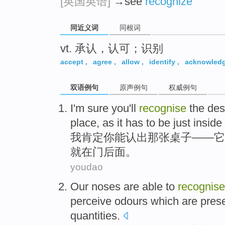
[英国英语]
→see
recognize
同近义词
同根词
vt. 承认，认可；识别
accept
,
agree
,
allow
,
identify
,
acknowled
双语例句
原声例句
权威例句
I
'm sure
you
'll
recognise
the
des
place
,
as
it
has to
be just
inside
我
肯定
你
能
认出
那
张桌子
——
它
就
在
门
后面。
youdao
Our
noses
are
able to
recognise
perceive
odours
which are prese
quantities.