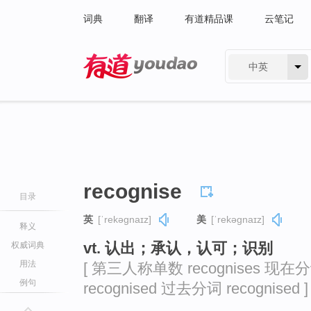
词典
翻译
有道精品课
云笔记
中英
有道 - 网易旗下搜索
recognise
目录
英
[ˈrekəɡnaɪz]
美
[ˈrekəɡnaɪz]
释义
vt. 认出；承认，认可；识别
权威词典
用法
[ 第三人称单数 recognises 现在分词
例句
recognised 过去分词 recognised ]