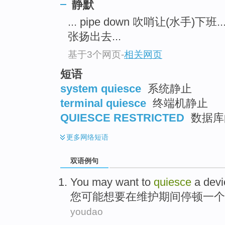
静默
... pipe down 吹哨让(水手)下班..
张扬出去...
基于3个网页
-
相关网页
短语
system quiesce
系统静止
terminal quiesce
终端机静止
QUIESCE RESTRICTED
数据库
更多
网络短语
双语例句
You
may
want
to
quiesce
a
devi
您
可能
想
要
在
维护
期间停顿
一个
youdao