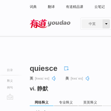
词典
翻译
有道精品课
云笔记
中英
有道 - 网易旗下搜索
quiesce
目录
英
[kwaɪˈes]
美
[kwɪˈes]
释义
vi. 静默
例句
网络释义
专业释义
英英释义
go
top