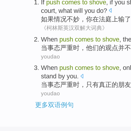
If
push
comes
to
shove
, if
you
s
court
, what
will
you
do?
如果
情况不妙
，
你
在
法庭
上
输
了
《柯林斯英汉双解大词典》
When
push
comes
to
shove
,
the
当
事态
严重时，
他们
的
观点
并不
youdao
When
push
comes
to
shove
,
on
stand by
you
.
当
事态严重时
，
只有
真正
的
朋友
youdao
更多双语例句