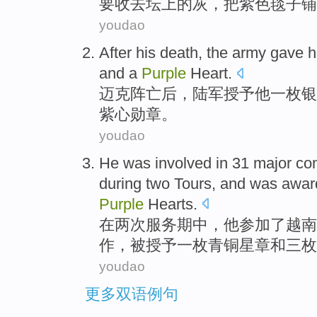
要
收去
坛
上
的
灰
，把
紫色
毯子
铺
youdao
After
his death,
the army
gave
h
and
a
Purple
Heart
.
迈克阵亡
后
，
陆军
授予
他
一
枚
银
紫
心勋章。
youdao
He
was involved
in
31
major
co
during
two
Tours
, and
was
awar
Purple
Hearts.
在
两
次服务期中
，
他
参加
了
越南
作，
被
授予
一
枚青铜
星
章
和
三
枚
youdao
更多双语例句