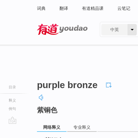
词典
翻译
有道精品课
云笔记
中英
有道 - 网易旗下搜索
purple bronze
目录
释义
紫铜色
例句
网络释义
专业释义
go
top