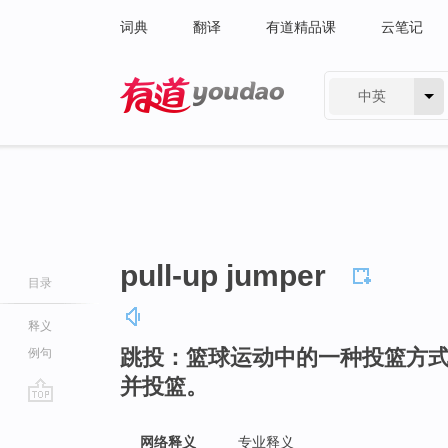
词典
翻译
有道精品课
云笔记
中英
有道 - 网易旗下搜索
pull-up jumper
目录
释义
跳投：篮球运动中的一种投篮方
例句
并投篮。
go
top
网络释义
专业释义