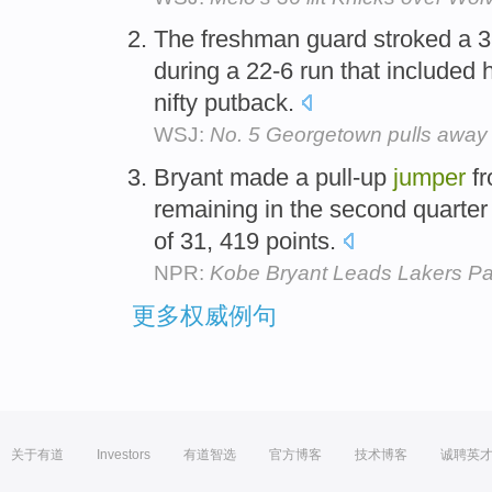
The freshman guard stroked a 3
during a 22-6 run that included
nifty putback.
WSJ:
No. 5 Georgetown pulls away 
Bryant made a pull-up
jumper
fr
remaining in the second quarter
of 31, 419 points.
NPR:
Kobe Bryant Leads Lakers Pa
更多权威例句
关于有道
Investors
有道智选
官方博客
技术博客
诚聘英