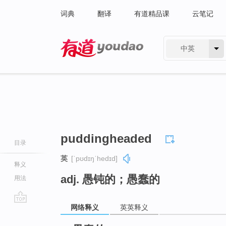
词典
翻译
有道精品课
云笔记
中英
有道 - 网易旗下搜索
puddingheaded
目录
英
[ˈpʊdɪŋˈhedɪd]
释义
adj. 愚钝的；愚蠢的
用法
网络释义
英英释义
go
top