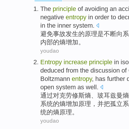
The
principle
of
avoiding
an acc
negative
entropy
in order to
dec
in the
inner
system
.
避免
事故
发生
的
原理
是
不断
向
系
内部
的熵
增加
。
youdao
Entropy
increase
principle
in
iso
deduced
from
the
discussion
of
Boltzmann
entropy
, has
further
d
open
system
as
well.
通过对克
劳
修斯
熵
、
玻
耳兹曼熵
系统
的熵
增加
原理
，
并
把孤立系
统的熵原理。
youdao