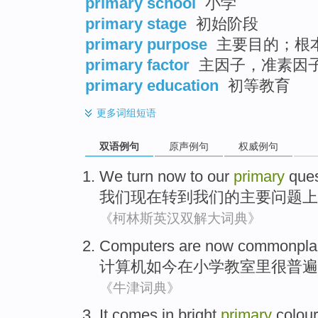
primary school
小学
primary stage
初始阶段
primary purpose
主要目的；根
primary factor
主因子，准素因
primary education
初等教育
更多
词组短语
双语例句
原声例句
权威例句
We
turn
now
to
our
primary
ques
我们
现在
转
到
我们
的
主要
问题上
《柯林斯英汉双解大词典》
Computers
are now
commonpla
计算机
如今
在
小学
教室里
很普遍
《牛津词典》
It
comes
in bright
primary
colou