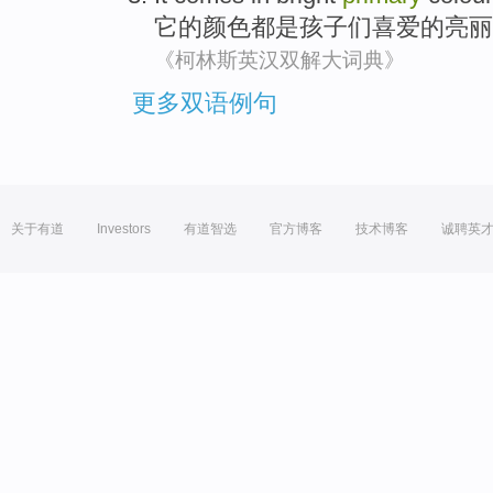
它
的
颜色
都
是
孩子
们喜爱
的
亮丽
《柯林斯英汉双解大词典》
更多双语例句
关于有道
Investors
有道智选
官方博客
技术博客
诚聘英