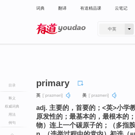
词典
翻译
有道精品课
云笔记
中英
有道 - 网易旗下搜索
primary
目录
英
[ˈpraɪməri]
美
[ˈpraɪmeri]
释义
adj. 主要的，首要的；<英>
权威词典
用法
原发性的；最基本的，最根本的
例句
物）连上一个碳原子的；（多指
n. （选举过程中的党内）初选（=pri