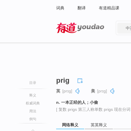
词典
翻译
有道精品课
中
有道 - 网易旗下搜索
prig
目录
英
[prɪɡ]
美
[prɪɡ]
释义
n. 一本正经的人；小偷
权威词典
[ 复数 prigs 第三人称单数 prigs 现在分词 pr
用法
例句
网络释义
英英释义