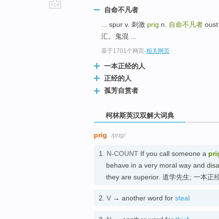
自命不凡者
go
... spur v. 刺激
prig
n.
自命不凡者
ou
top
汇。鬼混 ...
基于1701个网页
-
相关网页
一本正经的人
正经的人
孤芳自赏者
柯林斯英汉双解大词典
prig
/prɪɡ/
1.
N-COUNT
If you call someone a
pri
behave in a very moral way and disa
they are superior. 道学先生; 一
2.
V
→ another word for
steal