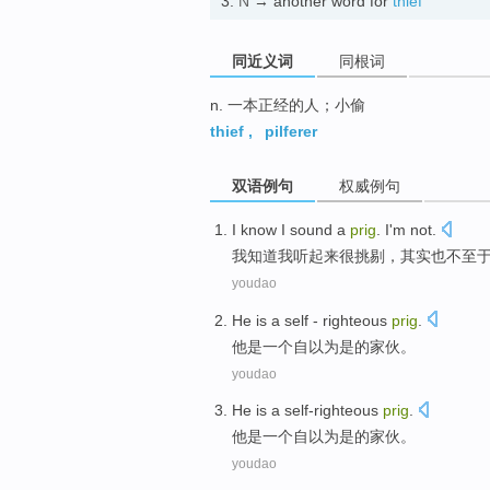
3.
N
→ another word for
thief
同近义词
同根词
n. 一本正经的人；小偷
thief
,
pilferer
双语例句
权威例句
I
know
I
sound
a
prig
. I'm not.
我
知道
我
听起来
很
挑剔，其实也不至
youdao
He
is
a
self - righteous
prig
.
他
是
一个
自以为是
的家伙。
youdao
He
is
a
self-righteous
prig
.
他
是
一个
自以为是
的家伙。
youdao