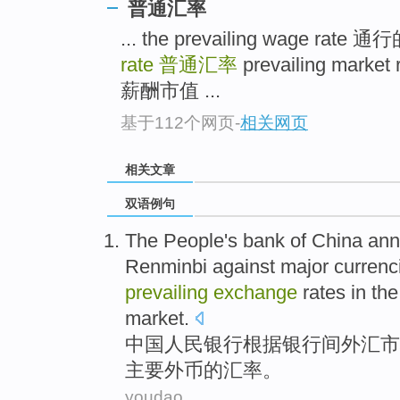
普通汇率
... the prevailing wage rat
rate
普通汇率
prevailing mar
薪酬市值 ...
基于112个网页
-
相关网页
相关文章
双语例句
The
People's
bank
of
China
ann
Renminbi against
major
currenc
prevailing
exchange
rates in th
market
.
中国
人民
银行
根据银行间
外汇
市
主要
外币
的
汇率
。
youdao