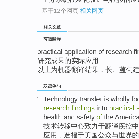
top
基于12个网页
-
相关网页
相关文章
有道翻译
practical application of research f
研究成果的实际应用
以上为机器翻译结果，长、整句
双语例句
Technology
transfer
is wholly
fo
research
findings
into
practical
health
and
safety
of
the
Americ
技术
转移
中心致力于
翻译
疾
控中
应用
，
造福于
美国
公众
与
世界
的