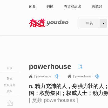
词典
翻译
有道精品课
云笔记
中英
有道 - 网易旗下搜索
powerhouse
目录
英
[ˈpaʊəhaʊs]
美
[ˈpaʊərhaʊs]
释义
n. 精力充沛的人，身强力壮的
权威词典
例句
国；权势集团；权威人士；动力
[ 复数 powerhouses ]