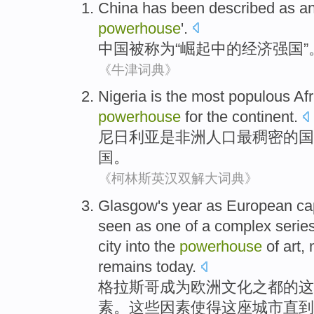
China
has been
described as
an
powerhouse
'.
中国
被
称为
“
崛起
中的
经济
强国
”
《牛津词典》
Nigeria
is
the
most
populous
Af
powerhouse
for
the
continent
.
尼日利亚
是
非洲
人口
最
稠密
的
国
国
。
《柯林斯英汉双解大词典》
Glasgow
's
year
as
European
ca
seen as
one
of a
complex
serie
city
into the
powerhouse
of
art,
remains
today
.
格拉斯哥
成为
欧洲
文化
之都
的
这
素
。这些因素
使得
这座
城市直到